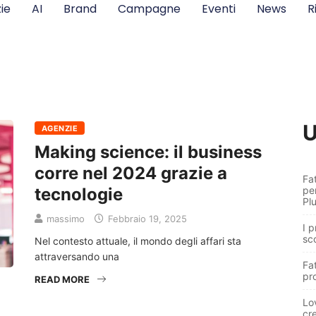
ie
AI
Brand
Campagne
Eventi
News
R
U
AGENZIE
Making science: il business
corre nel 2024 grazie a
Fat
tecnologie
pe
Pl
massimo
Febbraio 19, 2025
I p
sc
Nel contesto attuale, il mondo degli affari sta
attraversando una
Fa
pr
READ MORE
Lo
cre