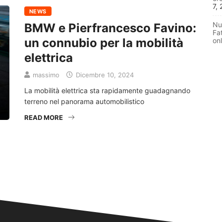
7,
NEWS
Nu
BMW e Pierfrancesco Favino:
Fat
un connubio per la mobilità
onl
elettrica
massimo
Dicembre 10, 2024
La mobilità elettrica sta rapidamente guadagnando
terreno nel panorama automobilistico
READ MORE