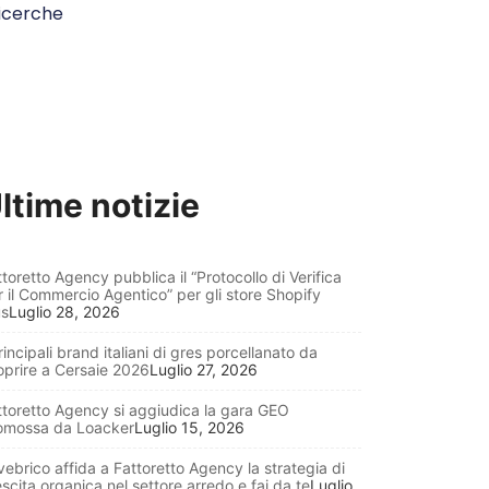
icerche
ltime notizie
toretto Agency pubblica il “Protocollo di Verifica
r il Commercio Agentico” per gli store Shopify
us
Luglio 28, 2026
rincipali brand italiani di gres porcellanato da
oprire a Cersaie 2026
Luglio 27, 2026
ttoretto Agency si aggiudica la gara GEO
omossa da Loacker
Luglio 15, 2026
vebrico affida a Fattoretto Agency la strategia di
scita organica nel settore arredo e fai da te
Luglio