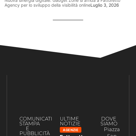
Nuova sinergia digitale: Gadget Zone si affida a Fattoretto
Agency per lo sviluppo della visibilità online
Luglio 3, 2026
COMUNICATI
ULTIME
DOVE
STAMPA
NOTIZIE
SIAMO
E
Piazza
AGENZIE
PUBBLICITÀ