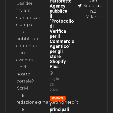
San
Fattoretto
Desideri
Agency
Sepolcro
inviarci
pubblica
n.2
il
Milano
comunicati
“Protocollo
stampa
di
Verifica
o
per il
pubblicare
Commercio
contenuti
Agentico”
per gli
in
store
evidenza
Shopify
Plus
nel
nostro
Luglio
portale?
28,
Scrivi
2026
a
EVENTI
redazione@marketinghero.it
I
principali
e