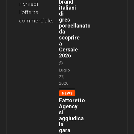
brand
richiedi
italiani
l’offerta
di
gres
commerciale.
porcellanato
da
scoprire
a
Cersaie
2026
Luglio
27,
2026
NEWS
Fattoretto
Agency
si
aggiudica
la
gara