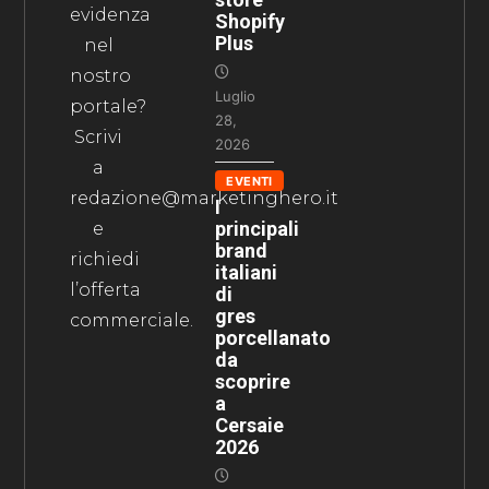
evidenza
Shopify
Plus
nel
nostro
Luglio
portale?
28,
Scrivi
2026
a
EVENTI
redazione@marketinghero.it
I
principali
e
brand
richiedi
italiani
l’offerta
di
gres
commerciale.
porcellanato
da
scoprire
a
Cersaie
2026