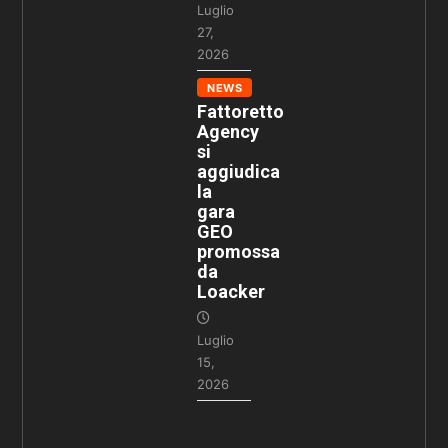
Luglio
27,
2026
NEWS
Fattoretto
Agency
si
aggiudica
la
gara
GEO
promossa
da
Loacker
Luglio
15,
2026