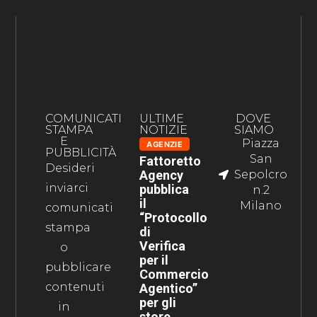
COMUNICATI
ULTIME
DOVE
STAMPA
NOTIZIE
SIAMO
E
Piazza
AGENZIE
PUBBLICITÀ
San
Fattoretto
Desideri
Agency
Sepolcro
inviarci
pubblica
n.2
il
Milano
comunicati
“Protocollo
stampa
di
Verifica
o
per il
pubblicare
Commercio
contenuti
Agentico”
per gli
in
store