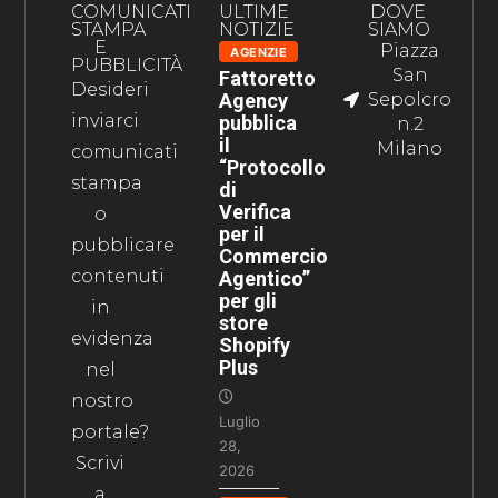
COMUNICATI
ULTIME
DOVE
STAMPA
NOTIZIE
SIAMO
E
Piazza
AGENZIE
PUBBLICITÀ
San
Fattoretto
Desideri
Agency
Sepolcro
inviarci
pubblica
n.2
il
Milano
comunicati
“Protocollo
stampa
di
Verifica
o
per il
pubblicare
Commercio
contenuti
Agentico”
per gli
in
store
evidenza
Shopify
Plus
nel
nostro
Luglio
portale?
28,
Scrivi
2026
a