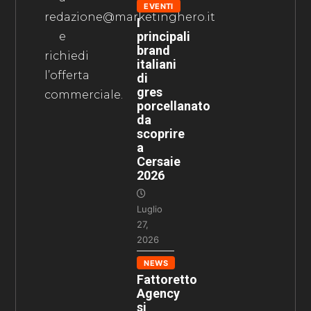
EVENTI
redazione@marketinghero.it
I
principali
e
brand
richiedi
italiani
l’offerta
di
gres
commerciale.
porcellanato
da
scoprire
a
Cersaie
2026
Luglio
27,
2026
NEWS
Fattoretto
Agency
si