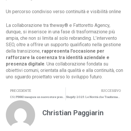
Un percorso condiviso verso continuità e visibilità online
La collaborazione tra theway® e Fattoretto Agency,
dunque, si inserisce in una fase di trasformazione più
ampia, che non si limita al solo rebranding. L’intervento
SEO, oltre a offrire un supporto qualificato nella gestione
della transizione,
rappresenta l’occasione per
rafforzare la coerenza tra identità aziendale e
presenza digitale
. Una collaborazione fondata su
obiettivi comuni, orientata alla qualità e alla continuità, con
uno sguardo proiettato verso lo sviluppo futuro.
PRECEDENTE
SUCCESSIVO
CS | PINKO inaugura un nuovo store presso Galeries Lafayette CAP3000 a Nizza, il sesto in Francia
Shopify 2025: Le Novità che Trasformano l’E-commerce
Christian Paggiarin