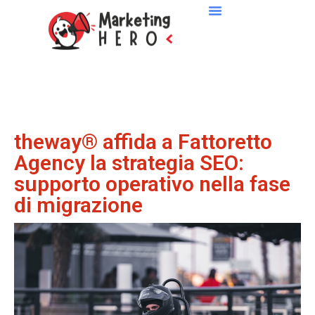
theway® affida a Fattoretto
Agency la strategia SEO:
supporto operativo nella fase
di migrazione