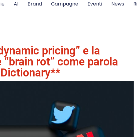
ie
AI
Brand
Campagne
Eventi
News
R
dynamic pricing” e la
e “brain rot” come parola
 Dictionary**