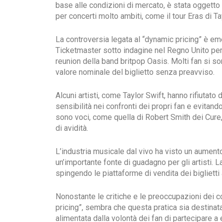
base alle condizioni di mercato, è stata oggetto
per concerti molto ambiti, come il tour Eras di Ta
La controversia legata al “dynamic pricing” è eme
Ticketmaster sotto indagine nel Regno Unito per a
reunion della band britpop Oasis. Molti fan si so
valore nominale del biglietto senza preavviso.
Alcuni artisti, come Taylor Swift, hanno rifiutato 
sensibilità nei confronti dei propri fan e evitand
sono voci, come quella di Robert Smith dei Cure
di avidità.
L’industria musicale dal vivo ha visto un aumento 
un’importante fonte di guadagno per gli artisti.
spingendo le piattaforme di vendita dei biglietti
Nonostante le critiche e le preoccupazioni dei c
pricing”, sembra che questa pratica sia destinata 
alimentata dalla volontà dei fan di partecipare a