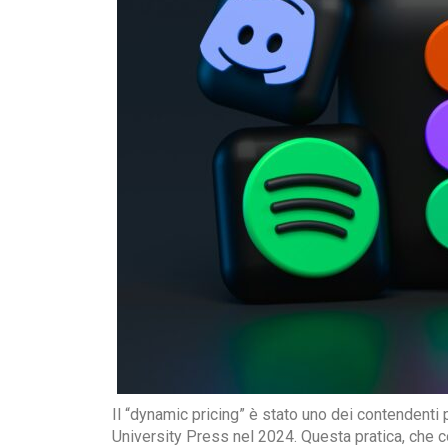
Il “dynamic pricing” è stato uno dei contendenti p
University Press nel 2024. Questa pratica, che c