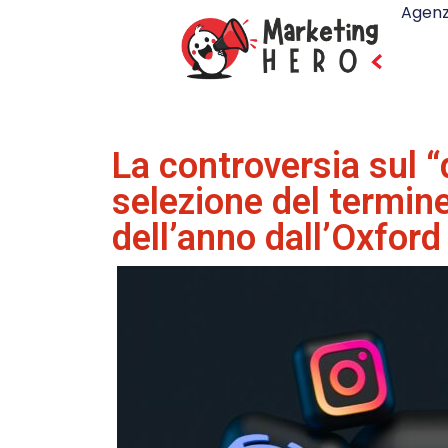
Agenz
La controversia sul “
selezione del termin
dell’anno dall’Oxford