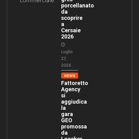
commerciale.
porcellanato
da
scoprire
a
Cersaie
2026
Luglio
27,
2026
NEWS
Fattoretto
Agency
si
aggiudica
la
gara
GEO
promossa
da
Loacker