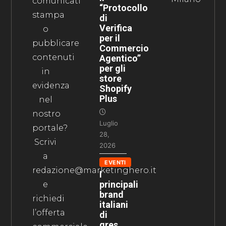
comunicati
“Protocollo
stampa
di
Verifica
o
per il
pubblicare
Commercio
contenuti
Agentico”
per gli
in
store
evidenza
Shopify
Plus
nel
nostro
Luglio
portale?
28,
Scrivi
2026
a
EVENTI
redazione@marketinghero.it
I
principali
e
brand
richiedi
italiani
l’offerta
di
gres