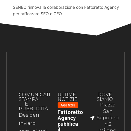
SENEC rinnova la collaborazione con Fattoretto Agency
per rafforzare SEO e GEO
COMUNICATI
ULTIME
DOVE
STAMPA
NOTIZIE
SIAMO
E
Piazza
AGENZIE
PUBBLICITÀ
San
Fattoretto
Desideri
Agency
Sepolcro
inviarci
pubblica
n.2
il
Milano